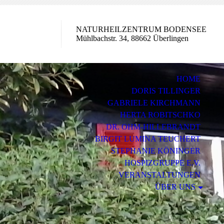
NATURHEILZENTRUM BODENSEE
Mühlbachstr. 34, 88662 Überlingen
HOME
DORIS TILLINGER
GABRIELE KIRCHMANN
HERTA ROBITSCHKO
DR. OHM-HILLEBRANDT
BIRGIT LUMINA TEUCHERT
STEPHANIE KÖNINGER
HOSPIZGRUPPE E.V.
VERANSTALTUNGEN
ÜBER UNS