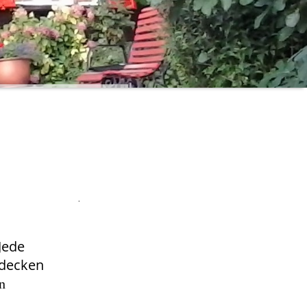
.
Jede
o decken
n